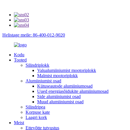
Helistage meile: 86-400-012-9020
Kodu
Tooted
Silindriplokk
Valualumiiniumist mootoriplokk
Malmist mootoriplokk
Alumiiniumist osad
Kütuseautode alumiiniumosad
Uued energiasõidukite alumiiniumosad
Side alumiiniumist osad
Muud alumiiniumist osad
Silindripea
Korpuse kate
Laagri kork
Meist
Ettevõtte tutvustus