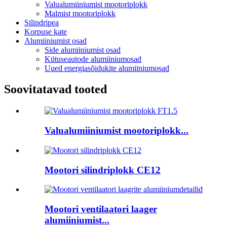
Valualumiiniumist mootoriplokk
Malmist mootoriplokk
Silindripea
Korpuse kate
Alumiiniumist osad
Side alumiiniumist osad
Kütuseautode alumiiniumosad
Uued energiasõidukite alumiiniumosad
Soovitatavad tooted
Valualumiiniumist mootoriplokk...
Mootori silindriplokk CE12
Mootori ventilaatori laager
alumiiniumist...