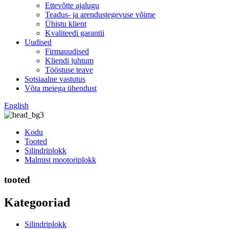
Ettevõtte ajalugu
Teadus- ja arendustegevuse võime
Ühistu klient
Kvaliteedi garantii
Uudised
Firmauudised
Kliendi juhtum
Tööstuse teave
Sotsiaalne vastutus
Võta meiega ühendust
English
Kodu
Tooted
Silindriplokk
Malmist mootoriplokk
tooted
Kategooriad
Silindriplokk