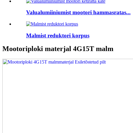
Valualumiiniumist mootori hammasratas...
Malmist reduktori korpus
Mootoriploki materjal 4G15T malm