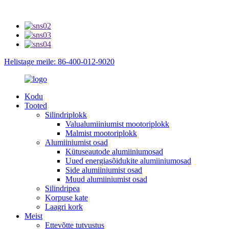
Helistage meile: 86-400-012-9020
Kodu
Tooted
Silindriplokk
Valualumiiniumist mootoriplokk
Malmist mootoriplokk
Alumiiniumist osad
Kütuseautode alumiiniumosad
Uued energiasõidukite alumiiniumosad
Side alumiiniumist osad
Muud alumiiniumist osad
Silindripea
Korpuse kate
Laagri kork
Meist
Ettevõtte tutvustus