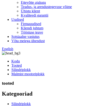
Ettevõtte ajalugu
Teadus- ja arendustegevuse võime
Ühistu klient
Kvaliteedi garantii
Uudised
Firmauudised
Kliendi juhtum
Tööstuse teave
Sotsiaalne vastutus
Võta meiega ühendust
English
Kodu
Tooted
Silindriplokk
Malmist mootoriplokk
tooted
Kategooriad
Silindriplokk