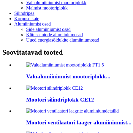
Valualumiiniumist mootoriplokk
Malmist mootoriplokk
Silindripea
Korpuse kate
Alumiiniumist osad
Side alumiiniumist osad
Kütuseautode alumiiniumosad
Uued energiasõidukite alumiiniumosad
Soovitatavad tooted
Valualumiiniumist mootoriplokk...
Mootori silindriplokk CE12
Mootori ventilaatori laager alumiiniumist...