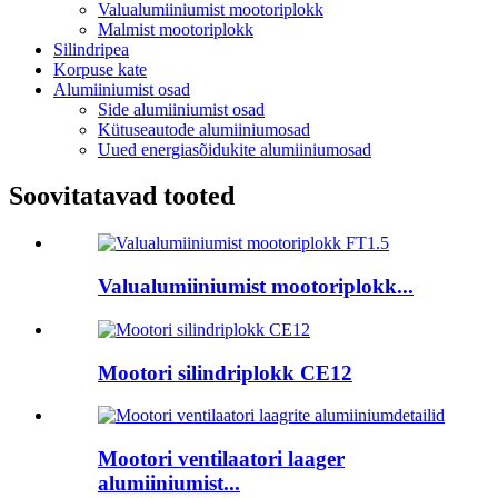
Valualumiiniumist mootoriplokk
Malmist mootoriplokk
Silindripea
Korpuse kate
Alumiiniumist osad
Side alumiiniumist osad
Kütuseautode alumiiniumosad
Uued energiasõidukite alumiiniumosad
Soovitatavad tooted
Valualumiiniumist mootoriplokk...
Mootori silindriplokk CE12
Mootori ventilaatori laager
alumiiniumist...