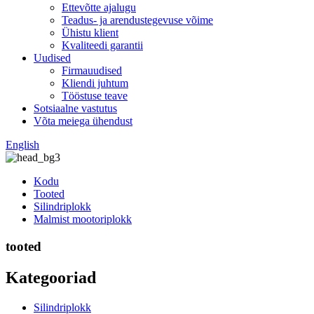
Ettevõtte ajalugu
Teadus- ja arendustegevuse võime
Ühistu klient
Kvaliteedi garantii
Uudised
Firmauudised
Kliendi juhtum
Tööstuse teave
Sotsiaalne vastutus
Võta meiega ühendust
English
Kodu
Tooted
Silindriplokk
Malmist mootoriplokk
tooted
Kategooriad
Silindriplokk