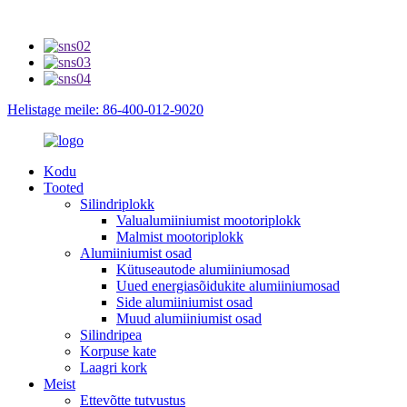
Helistage meile: 86-400-012-9020
Kodu
Tooted
Silindriplokk
Valualumiiniumist mootoriplokk
Malmist mootoriplokk
Alumiiniumist osad
Kütuseautode alumiiniumosad
Uued energiasõidukite alumiiniumosad
Side alumiiniumist osad
Muud alumiiniumist osad
Silindripea
Korpuse kate
Laagri kork
Meist
Ettevõtte tutvustus